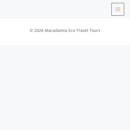
Aller
MAI
au
contenu
ME
© 2026 Macadamia Eco Travel Tours